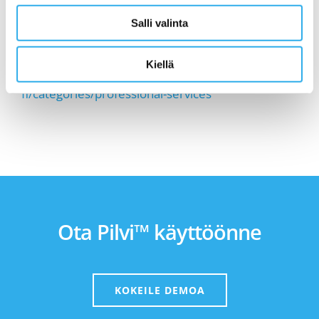
verkkomyynnin strategian
suunnitteluun
Salli valinta
Kiellä
https://onboarding.saas.pilvi.com/fi-
fi/categories/professional-services
Ota Pilvi™ käyttöönne
KOKEILE DEMOA