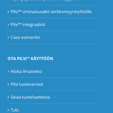
Pilvi™ ominaisuudet verkkomyyntiyhtiölle
Pilvi™ integraatiot
Case esimerkit
OTA PILVI™ KÄYTTÖÖN
Aloita ilmaiseksi
Pilvi tuoteversiot
Selaa tuoteluetteloa
Tuki