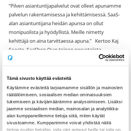
”Pilven asiantuntijapalvelut ovat olleet apunamme
palvelun rakentamisessa ja kehittämisessä. SaaS-
alan asiantuntijana heidän apunsa on ollut
monipuolista ja hyödyllistä. Meille nimetty
kehittäjä on aina tarvittaessa apuna.” Kertoo Kaj
Seeste, SaaShop Oy:n toinen perustajista.
SaaShop.fi
verkkosivujen
suunnittelu ja toteutus
Tämä sivusto käyttää evästeitä
Käytämme evästeitä tarjoamamme sisällön ja mainosten
Markkinapaikkaohjelmiston lisäksi Pilvi teki
räätälöimiseen, sosiaalisen median ominaisuuksien
tukemiseen ja kävijämäärämme analysoimiseen. Lisäksi
SaaShopille verkkosivujen toteutuksen. Työ on
jaamme sosiaalisen median, mainosalan ja analytiikka-
vielä käynnissä, mutta hyvällä mallilla.
alan kumppaneillemme tietoja siitä, miten käytät
Jatkokehityskohteina ovat mm.
ohjelmistoapu.fi
-
sivustoamme. Kumppanimme voivat yhdistää näitä
nimellä kulkeva neuvontapalvelu, josta
tietoja muihin tietoihin, joita olet antanut heille tai joita on