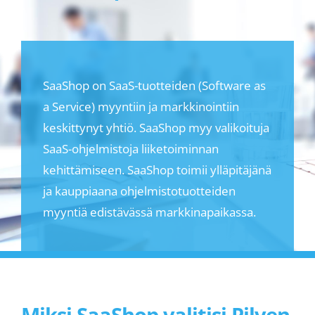
SaaShop on SaaS-tuotteiden (Software as
a Service) myyntiin ja markkinointiin
keskittynyt yhtiö. SaaShop myy valikoituja
SaaS-ohjelmistoja liiketoiminnan
kehittämiseen. SaaShop toimii ylläpitäjänä
ja kauppiaana ohjelmistotuotteiden
myyntiä edistävässä markkinapaikassa.
Miksi SaaShop valitisi Pilven