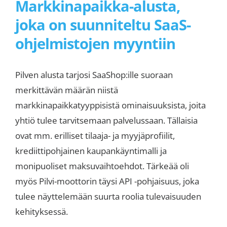
Markkinapaikka-alusta,
joka on suunniteltu SaaS-
ohjelmistojen myyntiin
Pilven alusta tarjosi SaaShop:ille suoraan
merkittävän määrän niistä
markkinapaikkatyyppisistä ominaisuuksista, joita
yhtiö tulee tarvitsemaan palvelussaan. Tällaisia
ovat mm. erilliset tilaaja- ja myyjäprofiilit,
krediittipohjainen kaupankäyntimalli ja
monipuoliset maksuvaihtoehdot. Tärkeää oli
myös Pilvi-moottorin täysi API -pohjaisuus, joka
tulee näyttelemään suurta roolia tulevaisuuden
kehityksessä.