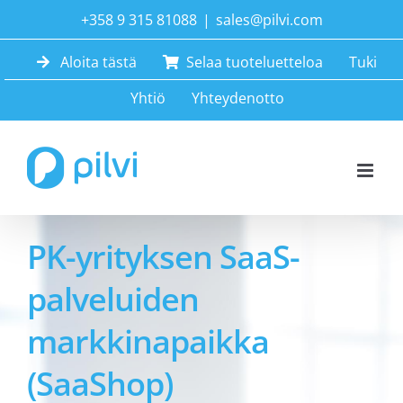
Skip
+358 9 315 81088
|
sales@pilvi.com
to
Aloita tästä
Selaa tuoteluetteloa
Tuki
content
Yhtiö
Yhteydenotto
PK-yrityksen SaaS-
palveluiden
markkinapaikka
(SaaShop)