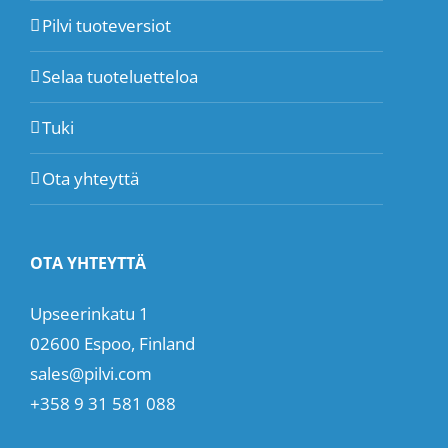
Pilvi tuoteversiot
Selaa tuoteluetteloa
Tuki
Ota yhteyttä
OTA YHTEYTTÄ
Upseerinkatu 1
02600 Espoo, Finland
sales@pilvi.com
+358 9 31 581 088