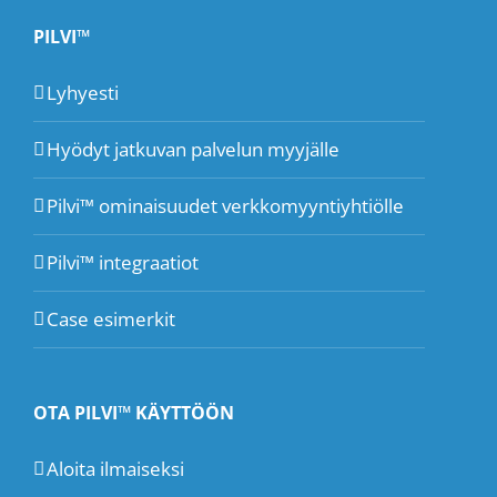
PILVI™
Lyhyesti
Hyödyt jatkuvan palvelun myyjälle
Pilvi™ ominaisuudet verkkomyyntiyhtiölle
Pilvi™ integraatiot
Case esimerkit
OTA PILVI™ KÄYTTÖÖN
Aloita ilmaiseksi