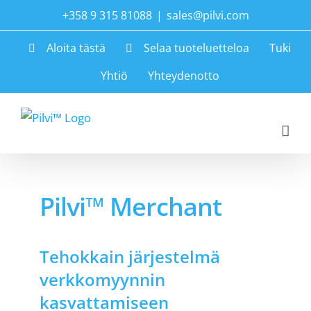
Skip
+358 9 315 81088
|
sales@pilvi.com
to
Aloita tästä
Selaa tuoteluetteloa
Tuki
content
Yhtiö
Yhteydenotto
Pilvi™ Merchant
Tehokkain järjestelmä
verkkomyynnin
kasvattamiseen