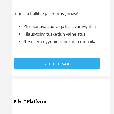
Johda ja hallitse jälleenmyyntiäsi!
Yksi kanava suora- ja kanavamyyntiin
Tilaus-toimitusketjun vaiheistus
Reseller-myynnin raportit ja metriikat
LUE LISÄÄ
Pilvi™ Platform