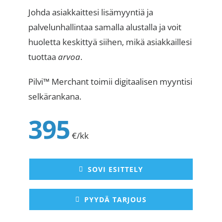
Johda asiakkaittesi lisämyyntiä ja
palvelunhallintaa samalla alustalla ja voit
huoletta keskittyä siihen, mikä asiakkaillesi
tuottaa
arvoa
.
Pilvi™ Merchant toimii digitaalisen myyntisi
selkärankana.
395
€/kk
SOVI ESITTELY
PYYDÄ TARJOUS