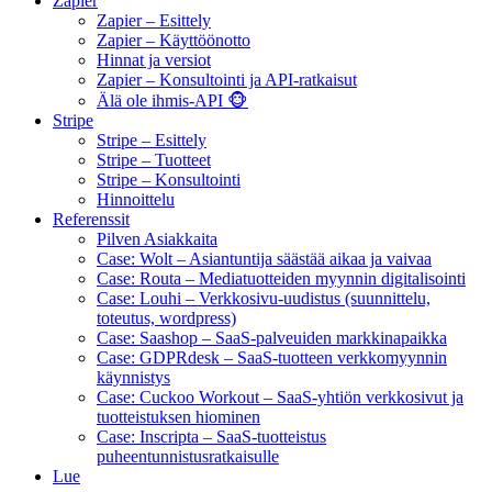
Zapier
Zapier – Esittely
Zapier – Käyttöönotto
Hinnat ja versiot
Zapier – Konsultointi ja API-ratkaisut
Älä ole ihmis-API 🐵
Stripe
Stripe – Esittely
Stripe – Tuotteet
Stripe – Konsultointi
Hinnoittelu
Referenssit
Pilven Asiakkaita
Case: Wolt – Asiantuntija säästää aikaa ja vaivaa
Case: Routa – Mediatuotteiden myynnin digitalisointi
Case: Louhi – Verkkosivu-uudistus (suunnittelu,
toteutus, wordpress)
Case: Saashop – SaaS-palveuiden markkinapaikka
Case: GDPRdesk – SaaS-tuotteen verkkomyynnin
käynnistys
Case: Cuckoo Workout – SaaS-yhtiön verkkosivut ja
tuotteistuksen hiominen
Case: Inscripta – SaaS-tuotteistus
puheentunnistusratkaisulle
Lue