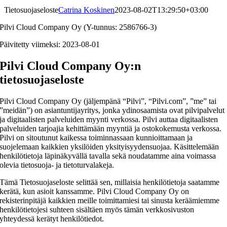
Tietosuojaseloste
Catrina Koskinen
2023-08-02T13:29:50+03:00
Pilvi Cloud Company Oy (Y-tunnus: 2586766-3)
Päivitetty viimeksi: 2023-08-01
Pilvi Cloud Company Oy:n
tietosuojaseloste
Pilvi Cloud Company Oy (jäljempänä “Pilvi”, “Pilvi.com”, ”me” tai
”meidän”) on asiantuntijayritys, jonka ydinosaamista ovat pilvipalvelut
ja digitaalisten palveluiden myynti verkossa. Pilvi auttaa digitaalisten
palveluiden tarjoajia kehittämään myyntiä ja ostokokemusta verkossa.
Pilvi on sitoutunut kaikessa toiminnassaan kunnioittamaan ja
suojelemaan kaikkien yksilöiden yksityisyydensuojaa. Käsittelemään
henkilötietoja läpinäkyvällä tavalla sekä noudatamme aina voimassa
olevia tietosuoja- ja tietoturvalakeja.
Tämä Tietosuojaseloste selittää sen, millaisia henkilötietoja saatamme
kerätä, kun asioit kanssamme. Pilvi Cloud Company Oy on
rekisterinpitäjä kaikkien meille toimittamiesi tai sinusta keräämiemme
henkilötietojesi suhteen sisältäen myös tämän verkkosivuston
yhteydessä kerätyt henkilötiedot.