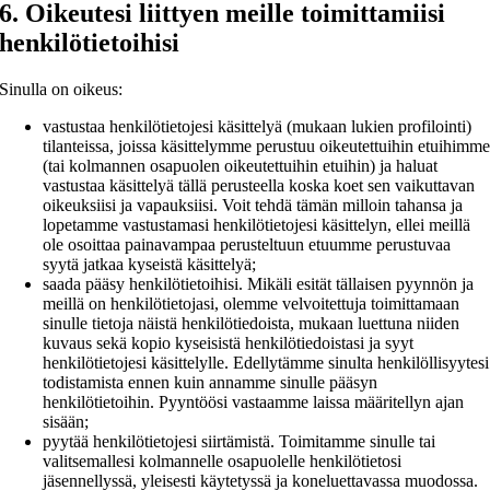
6. Oikeutesi liittyen meille toimittamiisi
henkilötietoihisi
Sinulla on oikeus:
vastustaa henkilötietojesi käsittelyä (mukaan lukien profilointi)
tilanteissa, joissa käsittelymme perustuu oikeutettuihin etuihimm
(tai kolmannen osapuolen oikeutettuihin etuihin) ja haluat
vastustaa käsittelyä tällä perusteella koska koet sen vaikuttavan
oikeuksiisi ja vapauksiisi. Voit tehdä tämän milloin tahansa ja
lopetamme vastustamasi henkilötietojesi käsittelyn, ellei meillä
ole osoittaa painavampaa perusteltuun etuumme perustuvaa
syytä jatkaa kyseistä käsittelyä;
saada pääsy henkilötietoihisi. Mikäli esität tällaisen pyynnön ja
meillä on henkilötietojasi, olemme velvoitettuja toimittamaan
sinulle tietoja näistä henkilötiedoista, mukaan luettuna niiden
kuvaus sekä kopio kyseisistä henkilötiedoistasi ja syyt
henkilötietojesi käsittelylle. Edellytämme sinulta henkilöllisyytesi
todistamista ennen kuin annamme sinulle pääsyn
henkilötietoihin. Pyyntöösi vastaamme laissa määritellyn ajan
sisään;
pyytää henkilötietojesi siirtämistä. Toimitamme sinulle tai
valitsemallesi kolmannelle osapuolelle henkilötietosi
jäsennellyssä, yleisesti käytetyssä ja koneluettavassa muodossa.