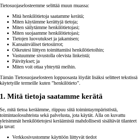
Tietosuojaselosteemme selittää muun muassa:
Mitä henkilötietoja saatamme kerätä;
Miten käytämme kerättyjä tietoja;
Miten säilytämme henkilötietojasi;
Miten suojaamme henkilötietojasi;
Tietojen luovutukset ja jakamisen;
Kansainväliset tietosiirrot;
Oikeutesi liittyen toimittamiisi henkilötietoihin;
Vastuumme sivustolla olevista linkeistä;
Päivitykset; ja
Miten voit ottaa yhteyttä meihin.
Tämän Tietosuojaselosteen loppuosasta löydät lisäksi selitteet tekstissä
käytetyille termeille kuten ”henkilötieto”.
1. Mitä tietoja saatamme kerätä
Se, mitä tietoa keräämme, riippuu siitä toimintaympäristöstä,
toimintaolosuhteista sekä palvelusta, jota käytät. Alla on kuvattu
yleisimmät henkilötietojesi keräämistä mahdollisesti sisältävät tilanteet
ja tavat:
Verkkosivustomme käyttöön liittyvät tiedot