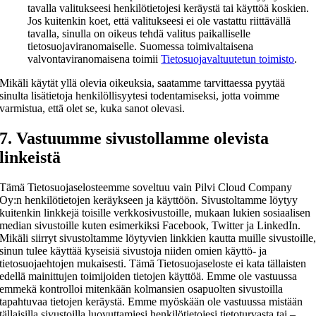
tavalla valitukseesi henkilötietojesi keräystä tai käyttöä koskien.
Jos kuitenkin koet, että valitukseesi ei ole vastattu riittävällä
tavalla, sinulla on oikeus tehdä valitus paikalliselle
tietosuojaviranomaiselle. Suomessa toimivaltaisena
valvontaviranomaisena toimii
Tietosuojavaltuutetun toimisto
.
Mikäli käytät yllä olevia oikeuksia, saatamme tarvittaessa pyytää
sinulta lisätietoja henkilöllisyytesi todentamiseksi, jotta voimme
varmistua, että olet se, kuka sanot olevasi.
7. Vastuumme sivustollamme olevista
linkeistä
Tämä Tietosuojaselosteemme soveltuu vain Pilvi Cloud Company
Oy:n henkilötietojen keräykseen ja käyttöön. Sivustoltamme löytyy
kuitenkin linkkejä toisille verkkosivustoille, mukaan lukien sosiaalisen
median sivustoille kuten esimerkiksi Facebook, Twitter ja LinkedIn.
Mikäli siirryt sivustoltamme löytyvien linkkien kautta muille sivustoille
sinun tulee käyttää kyseisiä sivustoja niiden omien käyttö- ja
tietosuojaehtojen mukaisesti. Tämä Tietosuojaseloste ei kata tällaisten
edellä mainittujen toimijoiden tietojen käyttöä. Emme ole vastuussa
emmekä kontrolloi mitenkään kolmansien osapuolten sivustoilla
tapahtuvaa tietojen keräystä. Emme myöskään ole vastuussa mistään
tällaisilla sivustoilla luovuttamiesi henkilötietojesi tietoturvasta tai –