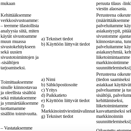
mukaan
peruuta tilaus -lin
viestin alaosasta.
Kehittääksemme
Perusteena oikeut
verkkosivustoamme:
(määrittääksemme
– teemme tilastollista
palveluitamme käy
analyysia siitä, miten
asiakastyypit, pit
käytät sivustoamme
sivustomme ajantas
a) Tekniset tiedot
muun muassa
kiinnostavana, tu
b) Käyttöön liittyvät tiedot
sivustokehitykseen
palveluitamme käy
sekä uusien
asiakasryhmiä, ke
sivustotoimintojen ja
liiketoimintaamme
-sisältöjen
markkinointimme
tarjoamiseksi.
suunnittelemiseksi
Perusteena oikeut
a) Nimi
(tiedon saamiseksi 
Toimittaaksemme
b) Sähköpostiosoite
asiakkaat käyttävä
sinulle kiinnostavaa
c) Yritys
palveluamme ja t
ja oleellista sisältöä
d) Paikkatieto
sisältöjä, palvelu
sekä mitataksemme
e) Käyttöön liittyvät tiedot
kehittämiseksi,
ja ymmärtääksemme
f)
liiketoimintamme
tuottamamme
Markkinointiviestintävalinnat
kasvattamiseksi se
sisällön toimivuutta.
g) Tekniset tiedot
markkinoinnin
suunnittelemiseksi
– Vastataksemme
Oikeutettu etumme