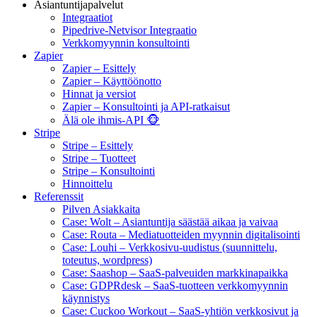
Asiantuntijapalvelut
Integraatiot
Pipedrive-Netvisor Integraatio
Verkkomyynnin konsultointi
Zapier
Zapier – Esittely
Zapier – Käyttöönotto
Hinnat ja versiot
Zapier – Konsultointi ja API-ratkaisut
Älä ole ihmis-API 🐵
Stripe
Stripe – Esittely
Stripe – Tuotteet
Stripe – Konsultointi
Hinnoittelu
Referenssit
Pilven Asiakkaita
Case: Wolt – Asiantuntija säästää aikaa ja vaivaa
Case: Routa – Mediatuotteiden myynnin digitalisointi
Case: Louhi – Verkkosivu-uudistus (suunnittelu,
toteutus, wordpress)
Case: Saashop – SaaS-palveuiden markkinapaikka
Case: GDPRdesk – SaaS-tuotteen verkkomyynnin
käynnistys
Case: Cuckoo Workout – SaaS-yhtiön verkkosivut ja