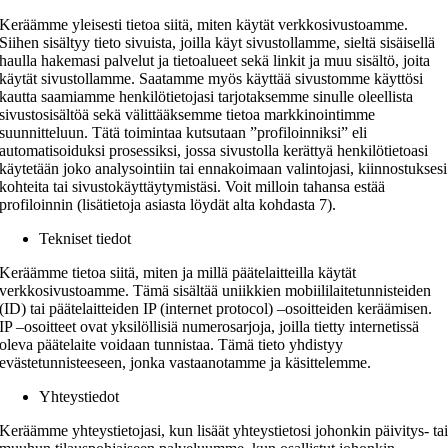
Keräämme yleisesti tietoa siitä, miten käytät verkkosivustoamme.
Siihen sisältyy tieto sivuista, joilla käyt sivustollamme, sieltä sisäisellä
haulla hakemasi palvelut ja tietoalueet sekä linkit ja muu sisältö, joita
käytät sivustollamme. Saatamme myös käyttää sivustomme käyttösi
kautta saamiamme henkilötietojasi tarjotaksemme sinulle oleellista
sivustosisältöä sekä välittääksemme tietoa markkinointimme
suunnitteluun. Tätä toimintaa kutsutaan ”profiloinniksi” eli
automatisoiduksi prosessiksi, jossa sivustolla kerättyä henkilötietoasi
käytetään joko analysointiin tai ennakoimaan valintojasi, kiinnostuksesi
kohteita tai sivustokäyttäytymistäsi. Voit milloin tahansa estää
profiloinnin (lisätietoja asiasta löydät alta kohdasta 7).
Tekniset tiedot
Keräämme tietoa siitä, miten ja millä päätelaitteilla käytät
verkkosivustoamme. Tämä sisältää uniikkien mobiililaitetunnisteiden
(ID) tai päätelaitteiden IP (internet protocol) –osoitteiden keräämisen.
IP –osoitteet ovat yksilöllisiä numerosarjoja, joilla tietty internetissä
oleva päätelaite voidaan tunnistaa. Tämä tieto yhdistyy
evästetunnisteeseen, jonka vastaanotamme ja käsittelemme.
Yhteystiedot
Keräämme yhteystietojasi, kun lisäät yhteystietosi johonkin päivitys- ta