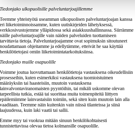
Tiedonjako ulkopuolisille palveluntarjoajillemme
Teemme yhteistyötä useamman ulkopuolisen palveluntarjoajan kanssa
eri liiketoiminnoissamme, kuten uutiskirjeiden lähetyksessä,
verkkosivustojemme ylläpidossa sekä asiakkuushallinnassa. Siirrämme
näille palveluntarjoajille vain näiden palveluiden tuottamiseen
tarvittavia tietoja. Palveluntarjoajamme ovat sopimuksin sitoutuneet
noudattamaan ohjeitamme ja edellytämme, etteivät he saa käyttää
henkilötietojasi omiin liiketoimintatarkoituksiinsa.
Tiedonjako muille osapuolille
Voimme joutua luovuttamaan henkilötietoja vastauksena oikeudellisiin
prosesseihin, kuten esimerkiksi vastauksena tuomioistuimen
määräyksiin tai haasteisiin, muutoin vastauksena
lainvalvontaviranomaisten pyyntöihin, tai mikäli uskomme olevan
tarpeellista tutkia, estää tai suorittaa muita toimenpiteitä liittyen
epäilemiimme lainvastaisiin toimiin, sekä siten kuin muutoin lain alla
vaaditaan. Teemme näin kuitenkin vain niissä tilanteissa ja siinä
laajuudessa, kuin laki vaatii tai sallii.
Emme myy tai vuokraa mitään sinuun henkilökohtaisesti
tunnistettavissa olevaa tietoa kolmansille osapuolille.