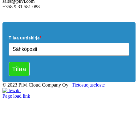
sales@pilvi.com
+358 9 31 581 088
Tilaa uutiskirje
*
Tilaa
© 2023 Pilvi Cloud Company Oy |
Tietosuojaseloste
Facebook
LinkedIn
Instagram
Itewiki
Page load link
Go
to
Top