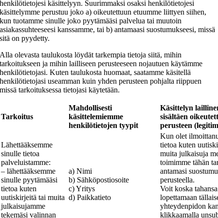
henkilötietojesi käsittelyyn. Suurimmaksi osaksi henkilötietojesi
käsittelymme perustuu joko a) oikeutettuun etuumme liittyen siihen,
kun tuotamme sinulle joko pyytämääsi palvelua tai muutoin
asiakassuhteeseesi kanssamme, tai b) antamaasi suostumukseesi, missä
sitä on pyydetty.
Alla olevasta taulukosta löydät tarkempia tietoja siitä, mihin
tarkoitukseen ja mihin lailliseen perusteeseen nojautuen käytämme
henkilötietojasi. Kuten taulukosta huomaat, saatamme käsitellä
henkilötietojasi useamman kuin yhden perusteen pohjalta riippuen
missä tarkoituksessa tietojasi käytetään.
Mahdollisesti
Käsittelyn laillin
Tarkoitus
käsittelemiemme
sisältäen oikeutet
henkilötietojen tyypit
perusteen (legitim
Kun olet ilmoittan
Lähettääksemme
tietoa kuten uutiskir
sinulle tietoa
muita julkaisuja me
palveluistamme:
toimimme tähän ta
– lähettääksemme
a) Nimi
antamasi suostum
sinulle pyytämääsi
b) Sähköpostiosoite
perusteella.
tietoa kuten
c) Yritys
Voit koska tahansa
uutiskirjeitä tai muita
d) Paikkatieto
lopettamaan tällais
julkaisujamme
yhteydenpidon kan
tekemäsi valinnan
klikkaamalla unsub