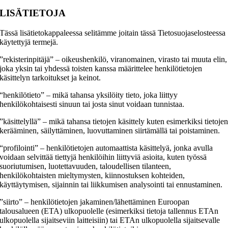
LISÄTIETOJA
Tässä lisätietokappaleessa selitämme joitain tässä Tietosuojaselosteessa
käytettyjä termejä.
”rekisterinpitäjä” – oikeushenkilö, viranomainen, virasto tai muuta elin,
joka yksin tai yhdessä toisten kanssa määrittelee henkilötietojen
käsittelyn tarkoitukset ja keinot.
“henkilötieto” – mikä tahansa yksilöity tieto, joka liittyy
henkilökohtaisesti sinuun tai josta sinut voidaan tunnistaa.
​​”käsittelyllä” – mikä tahansa tietojen käsittely kuten esimerkiksi tietoje
kerääminen, säilyttäminen, luovuttaminen siirtämällä tai poistaminen.
“profilointi” – henkilötietojen automaattista käsittelyä, jonka avulla
voidaan selvittää tiettyjä henkilöihin liittyviä asioita, kuten työssä
suoriutumisen, luotettavuuden, taloudellisen tilanteen,
henkilökohtaisten mieltymysten, kiinnostuksen kohteiden,
käyttäytymisen, sijainnin tai liikkumisen analysointi tai ennustaminen.
”siirto” – henkilötietojen jakaminen/lähettäminen Euroopan
talousalueen (ETA) ulkopuolelle (esimerkiksi tietoja tallennus ETAn
ulkopuolella sijaitseviin laitteisiin) tai ETAn ulkopuolella sijaitsevalle