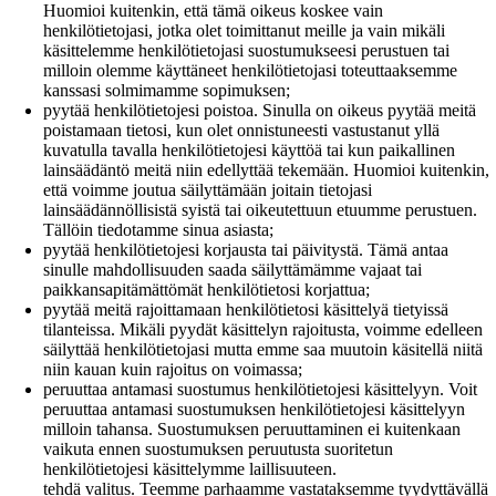
Huomioi kuitenkin, että tämä oikeus koskee vain
henkilötietojasi, jotka olet toimittanut meille ja vain mikäli
käsittelemme henkilötietojasi suostumukseesi perustuen tai
milloin olemme käyttäneet henkilötietojasi toteuttaaksemme
kanssasi solmimamme sopimuksen;
pyytää henkilötietojesi poistoa. Sinulla on oikeus pyytää meitä
poistamaan tietosi, kun olet onnistuneesti vastustanut yllä
kuvatulla tavalla henkilötietojesi käyttöä tai kun paikallinen
lainsäädäntö meitä niin edellyttää tekemään. Huomioi kuitenkin,
että voimme joutua säilyttämään joitain tietojasi
lainsäädännöllisistä syistä tai oikeutettuun etuumme perustuen.
Tällöin tiedotamme sinua asiasta;
pyytää henkilötietojesi korjausta tai päivitystä. Tämä antaa
sinulle mahdollisuuden saada säilyttämämme vajaat tai
paikkansapitämättömät henkilötietosi korjattua;
pyytää meitä rajoittamaan henkilötietosi käsittelyä tietyissä
tilanteissa. Mikäli pyydät käsittelyn rajoitusta, voimme edelleen
säilyttää henkilötietojasi mutta emme saa muutoin käsitellä niitä
niin kauan kuin rajoitus on voimassa;
peruuttaa antamasi suostumus henkilötietojesi käsittelyyn. Voit
peruuttaa antamasi suostumuksen henkilötietojesi käsittelyyn
milloin tahansa. Suostumuksen peruuttaminen ei kuitenkaan
vaikuta ennen suostumuksen peruutusta suoritetun
henkilötietojesi käsittelymme laillisuuteen.
tehdä valitus. Teemme parhaamme vastataksemme tyydyttävällä