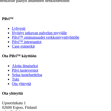
henkilölle pääsyn antaminen henkilötietoihin
Pilvi™
Lyhyesti
Hyödyt jatkuvan palvelun myyjälle
Pilvi™ ominaisuudet verkkomyyntiyhtiölle
Pilvi™ integraatiot
Case esimerkit
Ota Pilvi™ käyttöön
Aloita ilmaiseksi
Pilvi tuoteversiot
Selaa tuoteluetteloa
Tuki
Ota yhteyttä
Ota yhteyttä
Upseerinkatu 1
02600 Espoo, Finland