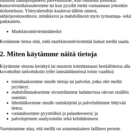
muuhun tilauspohjaiseen palveluumme, kun osallistut johonkin
kutsuvierastilaisuuteemme tai kun pyydät meitä vastaamaan johonkin
tiedusteluusi. Yhteystietoihin kuuluvat tällöin nimesi,
sähköpostiosoitteesi, nimikkeesi ja mahdollisesti myös työnantaja- sekä
paikkatieto.
Markkinointiviestintätiedot
Keräämme tietoa siitä, mitä markkinointiviestintää haluat meiltä saada.
2. Miten käytämme näitä tietoja
Käytämme sinusta kerättyä tai muutoin toimittamaasi henkilötietoa alla
kuvattuihin tarkoituksiin (ellei lainsäädännössä toisin vaadita):
toimittaaksemme sinulle tietoja tai palvelut, jotka olet meiltä
pyytänyt;
mahdollistaaksemme sivustollamme ladattavissa olevan sisällön
saannin;
lähettääksemme sinulle uutiskirjeitä ja palveluihimme liittyvää
tietoa;
vastataksemme pyyntöihisi ja palautteeseesi; ja
palvelujemme analysointiin sekä kehittämiseen
Varmistamme aina, että meillä on asianmukainen laillinen peruste