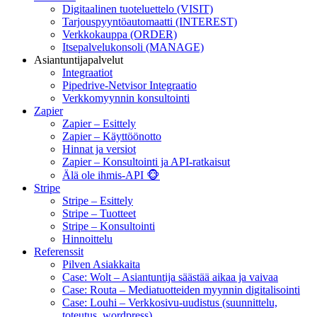
Digitaalinen tuoteluettelo (VISIT)
Tarjouspyyntöautomaatti (INTEREST)
Verkkokauppa (ORDER)
Itsepalvelukonsoli (MANAGE)
Asiantuntijapalvelut
Integraatiot
Pipedrive-Netvisor Integraatio
Verkkomyynnin konsultointi
Zapier
Zapier – Esittely
Zapier – Käyttöönotto
Hinnat ja versiot
Zapier – Konsultointi ja API-ratkaisut
Älä ole ihmis-API 🐵
Stripe
Stripe – Esittely
Stripe – Tuotteet
Stripe – Konsultointi
Hinnoittelu
Referenssit
Pilven Asiakkaita
Case: Wolt – Asiantuntija säästää aikaa ja vaivaa
Case: Routa – Mediatuotteiden myynnin digitalisointi
Case: Louhi – Verkkosivu-uudistus (suunnittelu,
toteutus, wordpress)