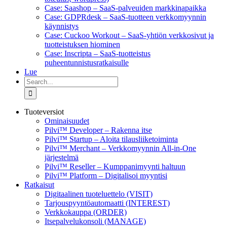
Case: Saashop – SaaS-palveuiden markkinapaikka
Case: GDPRdesk – SaaS-tuotteen verkkomyynnin
käynnistys
Case: Cuckoo Workout – SaaS-yhtiön verkkosivut ja
tuotteistuksen hiominen
Case: Inscripta – SaaS-tuotteistus
puheentunnistusratkaisulle
Lue
Search
for:
Tuoteversiot
Ominaisuudet
Pilvi™ Developer – Rakenna itse
Pilvi™ Startup – Aloita tilausliiketoiminta
Pilvi™ Merchant – Verkkomyynnin All-in-One
järjestelmä
Pilvi™ Reseller – Kumppanimyynti haltuun
Pilvi™ Platform – Digitalisoi myyntisi
Ratkaisut
Digitaalinen tuoteluettelo (VISIT)
Tarjouspyyntöautomaatti (INTEREST)
Verkkokauppa (ORDER)
Itsepalvelukonsoli (MANAGE)