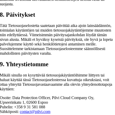
suojasta.
8. Päivitykset
Tätä Tietosuojaselostetta saatetaan päivittää aika ajoin lainsäädännön,
toimialan käytäntöjen tai muiden tietosuojakäytäntöjemme muutosten
niin edellyttäessä. Viimeisimmän päivitysajankohdan löydät tämän
sivun alusta. Mikäli et hyväksy kyseisiä päivityksiä, ole hyvä ja lopeta
palvelujemme käyttö sekä henkilötietojesi antaminen meille.
Suosittelemme tarkistamaan Tietosuojaselosteemme säännöllisesti
mahdollisten päivitysten varalta.
9. Yhteystietomme
Mikäli sinulla on kysyttävää tietosuojakäytäntöihimme liittyen tai
haluat käyttää tässä Tietosuojaselosteessa kuvattuja oikeuksiasi, voit
ottaa yhteyttä Tietosuojavastaavaamme alla olevin yhteydenottotapoja
käyttäen:
Osoite: Data Protection Officer, Pilvi Cloud Company Oy,
Upseerinkatu 1, 02600 Espoo
Puhelin: +358 9 31 581 088
Sähköposti:
contact@pilvi.com