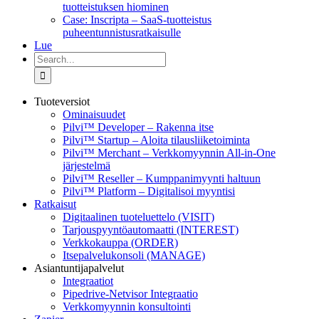
tuotteistuksen hiominen
Case: Inscripta – SaaS-tuotteistus
puheentunnistusratkaisulle
Lue
Search
for:
Tuoteversiot
Ominaisuudet
Pilvi™ Developer – Rakenna itse
Pilvi™ Startup – Aloita tilausliiketoiminta
Pilvi™ Merchant – Verkkomyynnin All-in-One
järjestelmä
Pilvi™ Reseller – Kumppanimyynti haltuun
Pilvi™ Platform – Digitalisoi myyntisi
Ratkaisut
Digitaalinen tuoteluettelo (VISIT)
Tarjouspyyntöautomaatti (INTEREST)
Verkkokauppa (ORDER)
Itsepalvelukonsoli (MANAGE)
Asiantuntijapalvelut
Integraatiot
Pipedrive-Netvisor Integraatio
Verkkomyynnin konsultointi