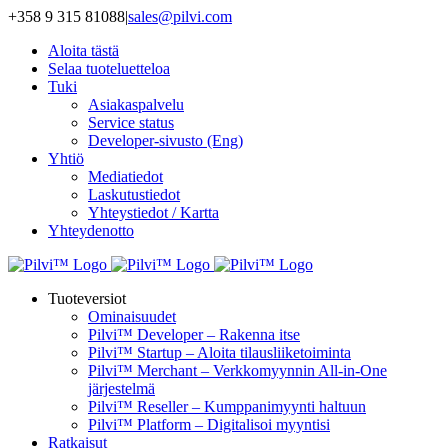
Skip
+358 9 315 81088
|
sales@pilvi.com
to
Aloita tästä
content
Selaa tuoteluetteloa
Tuki
Asiakaspalvelu
Service status
Developer-sivusto (Eng)
Yhtiö
Mediatiedot
Laskutustiedot
Yhteystiedot / Kartta
Yhteydenotto
Tuoteversiot
Ominaisuudet
Pilvi™ Developer – Rakenna itse
Pilvi™ Startup – Aloita tilausliiketoiminta
Pilvi™ Merchant – Verkkomyynnin All-in-One
järjestelmä
Pilvi™ Reseller – Kumppanimyynti haltuun
Pilvi™ Platform – Digitalisoi myyntisi
Ratkaisut