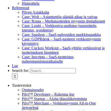
Hinnoittelu
Referenssit
Pilven Asiakkaita
Case: Wolt – Asiantuntija säästää aikaa ja vaivaa
Case: Routa – Mediatuotteiden myynnin digitalisointi
Case: Louhi – Verkkosivu-uudistus (suunnittelu,
toteutus, wordpress)
Case: Saashop – SaaS-palveuiden markkinapaikka
Case: GDPRdesk – SaaS-tuotteen verkkomyynnin
käynnistys
Case: Cuckoo Workout – SaaS-yhtiön verkkosivut ja
tuotteistuksen hiominen
Case: Inscripta – SaaS-tuotteistus
puheentunnistusratkaisulle
Lue
Search for:
Tuoteversiot
Ominaisuudet
Pilvi™ Developer – Rakenna itse
Pilvi™ Startup – Aloita tilausliiketoiminta
Pilvi™ Merchant – Verkkomyynnin All-in-One
järjestelmä