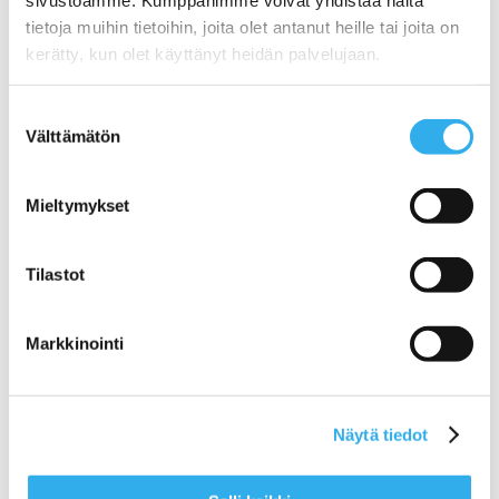
Case: Routa – Mediatuotteiden myynnin digitalisointi
tietoja muihin tietoihin, joita olet antanut heille tai joita on
Case: Louhi – Verkkosivu-uudistus (suunnittelu,
toteutus, wordpress)
kerätty, kun olet käyttänyt heidän palvelujaan.
Case: Saashop – SaaS-palveuiden markkinapaikka
Case: GDPRdesk – SaaS-tuotteen verkkomyynnin
käynnistys
Suostumuksen
Case: Cuckoo Workout – SaaS-yhtiön verkkosivut ja
Välttämätön
valinta
tuotteistuksen hiominen
Case: Inscripta – SaaS-tuotteistus
puheentunnistusratkaisulle
Mieltymykset
Lue
Search for:
Tilastot
Tuoteversiot
Ominaisuudet
Pilvi™ Developer – Rakenna itse
Markkinointi
Pilvi™ Startup – Aloita tilausliiketoiminta
Pilvi™ Merchant – Verkkomyynnin All-in-One
järjestelmä
Pilvi™ Reseller – Kumppanimyynti haltuun
Näytä tiedot
Pilvi™ Platform – Digitalisoi myyntisi
Ratkaisut
Digitaalinen tuoteluettelo (VISIT)
Tarjouspyyntöautomaatti (INTEREST)