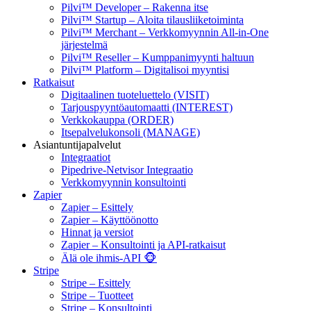
Pilvi™ Developer – Rakenna itse
Pilvi™ Startup – Aloita tilausliiketoiminta
Pilvi™ Merchant – Verkkomyynnin All-in-One
järjestelmä
Pilvi™ Reseller – Kumppanimyynti haltuun
Pilvi™ Platform – Digitalisoi myyntisi
Ratkaisut
Digitaalinen tuoteluettelo (VISIT)
Tarjouspyyntöautomaatti (INTEREST)
Verkkokauppa (ORDER)
Itsepalvelukonsoli (MANAGE)
Asiantuntijapalvelut
Integraatiot
Pipedrive-Netvisor Integraatio
Verkkomyynnin konsultointi
Zapier
Zapier – Esittely
Zapier – Käyttöönotto
Hinnat ja versiot
Zapier – Konsultointi ja API-ratkaisut
Älä ole ihmis-API 🐵
Stripe
Stripe – Esittely
Stripe – Tuotteet
Stripe – Konsultointi