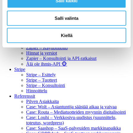
Salli kaikki
Verkkokauppa (ORDER)
Itsepalvelukonsoli (MANAGE)
Asiantuntijapalvelut
Salli valinta
Integraatiot
Pipedrive-Netvisor Integraatio
Verkkomyynnin konsultointi
Kiellä
Zapier
Zapier – Esittely
Zapier – Käyttöönotto
Hinnat ja versiot
Zapier – Konsultointi ja API-ratkaisut
Älä ole ihmis-API 🐵
Stripe
Stripe – Esittely
Stripe – Tuotteet
Stripe – Konsultointi
Hinnoittelu
Referenssit
Pilven Asiakkaita
Case: Wolt – Asiantuntija säästää aikaa ja vaivaa
Case: Routa – Mediatuotteiden myynnin digitalisointi
Case: Louhi – Verkkosivu-uudistus (suunnittelu,
toteutus, wordpress)
Case: Saashop – SaaS-palveuiden markkinapaikka