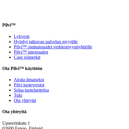
Pilvi™
Lyhyesti
Hyödyt jatkuvan palvelun myyjälle
Pilvi™ ominaisuudet verkkomyyntiyhtiölle
Pilvi™ integraatiot
Case esimerkit
Ota Pilvi™ käyttöön
Aloita ilmaiseksi
Pilvi tuoteversiot
Selaa tuoteluetteloa
Tuki
Ota yhteyttä
Ota yhteyttä
Upseerinkatu 1
02600 Espoo, Finland