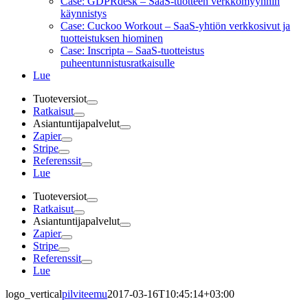
Case: GDPRdesk – SaaS-tuotteen verkkomyynnin
käynnistys
Case: Cuckoo Workout – SaaS-yhtiön verkkosivut ja
tuotteistuksen hiominen
Case: Inscripta – SaaS-tuotteistus
puheentunnistusratkaisulle
Lue
Tuoteversiot
Ratkaisut
Asiantuntijapalvelut
Zapier
Stripe
Referenssit
Lue
Tuoteversiot
Ratkaisut
Asiantuntijapalvelut
Zapier
Stripe
Referenssit
Lue
logo_vertical
pilviteemu
2017-03-16T10:45:14+03:00