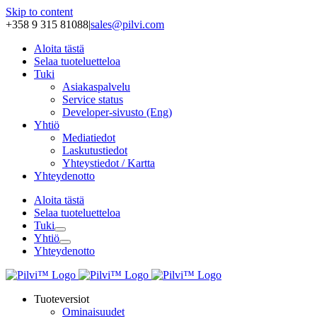
Skip to content
+358 9 315 81088
|
sales@pilvi.com
Aloita tästä
Selaa tuoteluetteloa
Tuki
Asiakaspalvelu
Service status
Developer-sivusto (Eng)
Yhtiö
Mediatiedot
Laskutustiedot
Yhteystiedot / Kartta
Yhteydenotto
Aloita tästä
Selaa tuoteluetteloa
Tuki
Yhtiö
Yhteydenotto
Tuoteversiot
Ominaisuudet