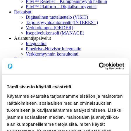
Pilvi™ Reseller – Kumppanimyynti haltuun
Pilvi™ Platform – Digitalisoi myyntisi
Ratkaisut
Digitaalinen tuoteluettelo (VISIT)
Tarjouspyyntöautomaatti (INTEREST)
Verkkokauppa (ORDER)
Itsepalvelukonsoli (MANAGE)
Asiantuntijapalvelut
Integraatiot
Pipedrive-Netvisor Integraatio
Verkkomyynnin konsultointi
Zapier
Zapier – Esittely
Zapier – Käyttöönotto
Hinnat ja versiot
Zapier – Konsultointi ja API-ratkaisut
Älä ole ihmis-API 🐵
Tämä sivusto käyttää evästeitä
Stripe
Käytämme evästeitä tarjoamamme sisällön ja mainosten
Stripe – Esittely
Stripe – Tuotteet
räätälöimiseen, sosiaalisen median ominaisuuksien
Stripe – Konsultointi
tukemiseen ja kävijämäärämme analysoimiseen. Lisäksi
Hinnoittelu
jaamme sosiaalisen median, mainosalan ja analytiikka-
Referenssit
Pilven Asiakkaita
alan kumppaneillemme tietoja siitä, miten käytät
Case: Wolt – Asiantuntija säästää aikaa ja vaivaa
sivustoamme. Kumppanimme voivat yhdistää näitä