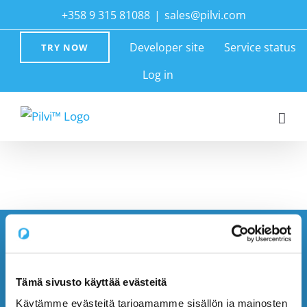
Skip
+358 9 315 81088
|
sales@pilvi.com
to
Developer site
Service status
TRY NOW
content
Log in
Tämä sivusto käyttää evästeitä
Käytämme evästeitä tarjoamamme sisällön ja mainosten