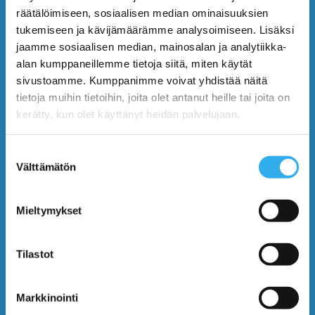
PILVI™
räätälöimiseen, sosiaalisen median ominaisuuksien
tukemiseen ja kävijämäärämme analysoimiseen. Lisäksi
Benefits
jaamme sosiaalisen median, mainosalan ja analytiikka-
alan kumppaneillemme tietoja siitä, miten käytät
Features
sivustoamme. Kumppanimme voivat yhdistää näitä
tietoja muihin tietoihin, joita olet antanut heille tai joita on
Plans and Prices
kerätty, kun olet käyttänyt heidän palvelujaan.
Use Cases
Suostumuksen
Välttämätön
valinta
Blog
Mieltymykset
Contact Us
Tilastot
START USING PILVI
Markkinointi
Demo