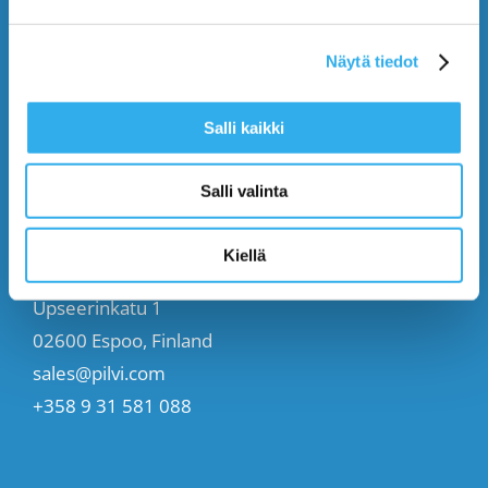
Start (Free)
Näytä tiedot
Buy (395€/mo.)
Salli kaikki
Contact Us
Salli valinta
CONTACT US
Kiellä
Upseerinkatu 1
02600 Espoo, Finland
sales@pilvi.com
+358 9 31 581 088