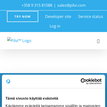
Skip
+358 9 315 81088
|
sales@pilvi.com
to
Developer site
Service status
TRY NOW
content
Log in
Tämä sivusto käyttää evästeitä
Käytämme evästeitä tarjoamamme sisällön ja mainosten