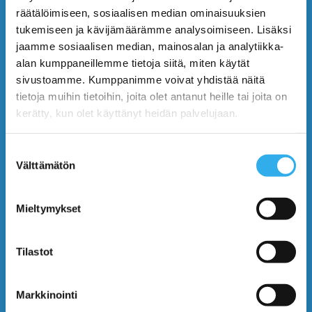
PILVI™
räätälöimiseen, sosiaalisen median ominaisuuksien
tukemiseen ja kävijämäärämme analysoimiseen. Lisäksi
Benefits
jaamme sosiaalisen median, mainosalan ja analytiikka-
alan kumppaneillemme tietoja siitä, miten käytät
Features
sivustoamme. Kumppanimme voivat yhdistää näitä
tietoja muihin tietoihin, joita olet antanut heille tai joita on
Plans and Prices
kerätty, kun olet käyttänyt heidän palvelujaan.
Use Cases
Suostumuksen
Välttämätön
valinta
Blog
Mieltymykset
Contact Us
Tilastot
START USING PILVI
Markkinointi
Demo