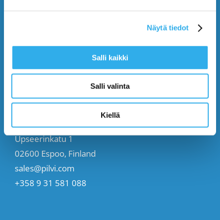
Start (Free)
Näytä tiedot
Buy (395€/mo.)
Salli kaikki
Contact Us
Salli valinta
CONTACT US
Kiellä
Upseerinkatu 1
02600 Espoo, Finland
sales@pilvi.com
+358 9 31 581 088