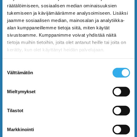
PILVI™
räätälöimiseen, sosiaalisen median ominaisuuksien
tukemiseen ja kävijämäärämme analysoimiseen. Lisäksi
Benefits
jaamme sosiaalisen median, mainosalan ja analytiikka-
alan kumppaneillemme tietoja siitä, miten käytät
Features
sivustoamme. Kumppanimme voivat yhdistää näitä
tietoja muihin tietoihin, joita olet antanut heille tai joita on
Plans and Prices
kerätty, kun olet käyttänyt heidän palvelujaan.
Use Cases
Suostumuksen
Välttämätön
valinta
Blog
Mieltymykset
Contact Us
Tilastot
START USING PILVI
Markkinointi
Demo