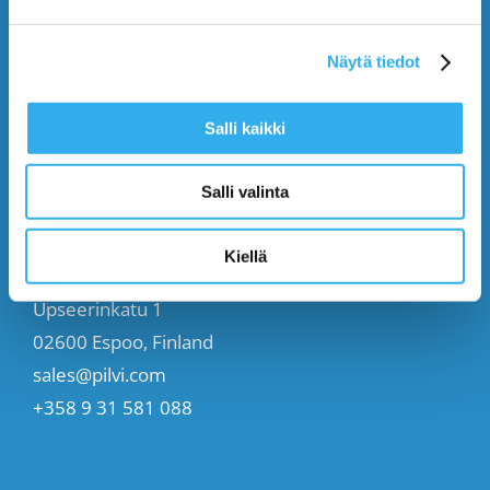
Start (Free)
Näytä tiedot
Buy (395€/mo.)
Salli kaikki
Contact Us
Salli valinta
CONTACT US
Kiellä
Upseerinkatu 1
02600 Espoo, Finland
sales@pilvi.com
+358 9 31 581 088