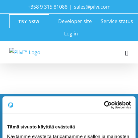
Skip
+358 9 315 81088
|
sales@pilvi.com
to
Developer site
Service status
TRY NOW
content
Log in
Tämä sivusto käyttää evästeitä
Käytämme evästeitä tarjoamamme sisällön ja mainosten