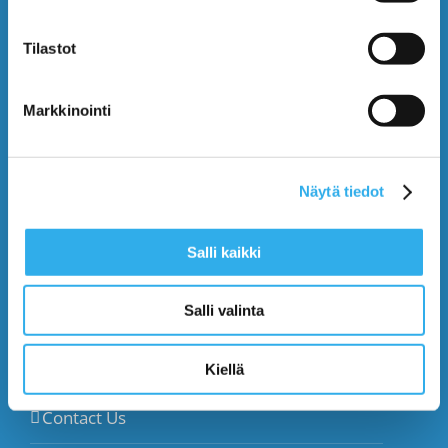
Use Cases
Tilastot
Blog
Markkinointi
Contact Us
Näytä tiedot
START USING PILVI
Salli kaikki
Demo
Salli valinta
Start (Free)
Buy (395€/mo.)
Kiellä
Contact Us