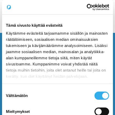
Tämä sivusto käyttää evästeitä
Käytämme evästeitä tarjoamamme sisällön ja mainosten
räätälöimiseen, sosiaalisen median ominaisuuksien
tukemiseen ja kävijämäärämme analysoimiseen. Lisäksi
jaamme sosiaalisen median, mainosalan ja analytiikka-
alan kumppaneillemme tietoja siitä, miten käytät
sivustoamme. Kumppanimme voivat yhdistää näitä
PILVI™
tietoja muihin tietoihin, joita olet antanut heille tai joita on
kerätty, kun olet käyttänyt heidän palvelujaan.
Benefits
Suostumuksen
Features
Välttämätön
valinta
Plans and Prices
Mieltymykset